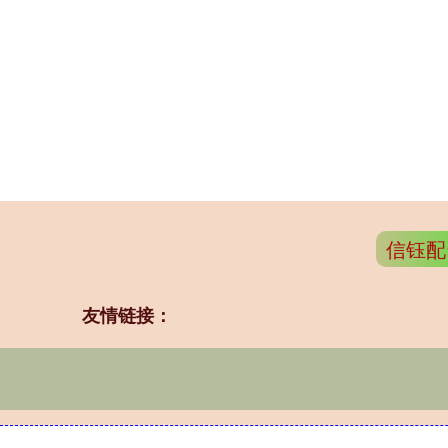
信钰配
友情链接：