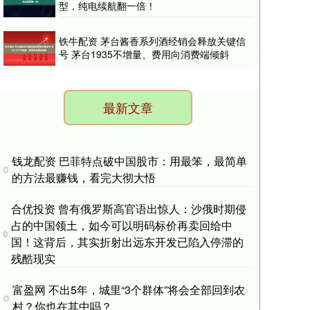
型，纯电续航翻一倍！
铁牛配资 茅台酱香系列酒经销会释放关键信
号 茅台1935不增量、费用向消费端倾斜
最新文章
钱龙配资 巴菲特点破中国股市：用最笨，最简单
的方法最赚钱，看完大彻大悟
合优投资 曾有俄罗斯高官语出惊人：沙俄时期侵
占的中国领土，如今可以明码标价再卖回给中
国！这背后，其实折射出远东开发已陷入停滞的
残酷现实
富盈网 不出5年，城里“3个群体”将会全部回到农
村？你也在其中吗？