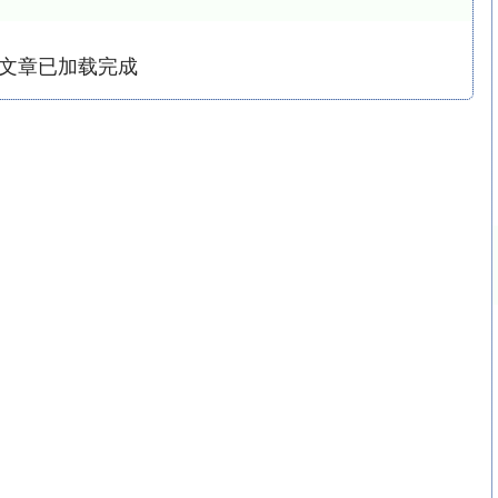
文章已加载完成
深证成指
14261.99
34%
151.87
1.08%