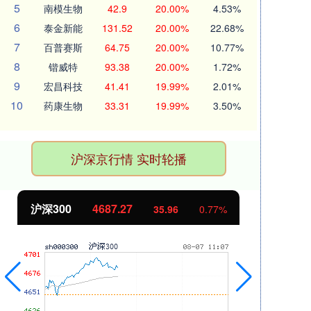
5
南模生物
42.9
20.00%
4.53%
6
泰金新能
131.52
20.00%
22.68%
7
百普赛斯
64.75
20.00%
10.77%
8
锴威特
93.38
20.00%
1.72%
9
宏昌科技
41.41
19.99%
2.01%
10
药康生物
33.31
19.99%
3.50%
沪深京行情 实时轮播
沪深300
4687.27
北
35.96
0.77%