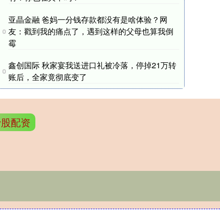
亚晶金融 爸妈一分钱存款都没有是啥体验？网
友：戳到我的痛点了，遇到这样的父母也算我倒
霉
鑫创国际 秋家宴我送进口礼被冷落，停掉21万转
账后，全家竟彻底变了
炒股配资