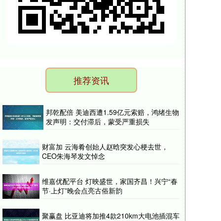
推荐资讯
邦乾配倍 美迪西遭1.59亿元索赔，鸿绪生物
发声明：交付滞后，蒙受严重损失
财富加 云海肴创始人赵晗突发心梗去世，
CEO朱海琴发文悼念
维嘉优配平台 灯映盛世，家国齐昌！兴宁“春
节·上灯”晚会点亮古俗新韵
聚赢盘 比亚迪将加推4款210km大电池插混车