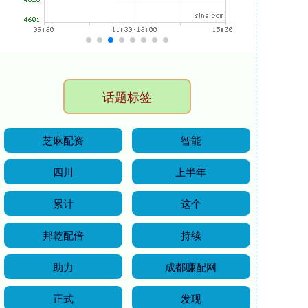
话题标签
芝麻配资
智能
四川
上半年
累计
这个
邦乾配倍
持续
助力
成都赚配网
正式
发现