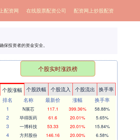
上配资网
在线股票配资公司
配资网上炒股配资
，确保投资者的资金安全。
个股实时涨跌榜
个股跌幅
个股流入
个股流出
换手率
个股涨幅
排名
名称
最新价
涨幅
换手率
1
N展芯
117.1
399.36%
58.88%
2
毕得医药
61.6
20.01%
5.65%
3
一博科技
53.33
20.01%
15.84%
4
方邦股份
146.16
20.00%
6.58%