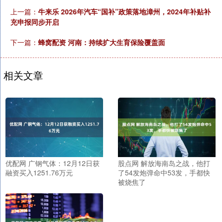
上一篇：
牛来乐 2026年汽车“国补”政策落地漳州，2024年补贴补
充申报同步开启
下一篇：
蜂窝配资 ​河南：持续扩大生育保险覆盖面
相关文章
优配网 广钢气体：12月12日获
股点网 解放海南岛之战，他打
融资买入1251.76万元
了54发炮弹命中53发，手都快
被烧焦了